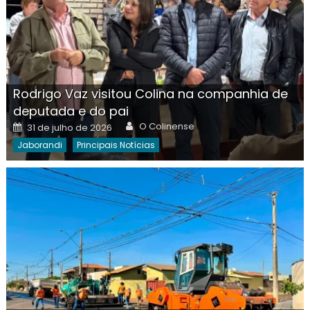
Rodrigo Vaz visitou Colina na companhia de
deputada e do pai
Author
Posted
O Colinense
31 de julho de 2026
on
Jaborandi
Principais Notícias