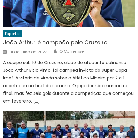
Esportes
João Arthur é campeão pelo Cruzeiro
Author
Posted
O Colinense
14 de julho de 2023
on
A equipe sub 10 do Cruzeiro, clube do atacante colinense
João Arthur Bizio Pinto, foi campeã invicta da Super Copa
Imef. A vitória de virada sobre o Atlético Mineiro por 2 a 1
aconteceu no final de semana. O jogador não marcou na
final, mas fez seis gols durante a competição que começou
em fevereiro. […]