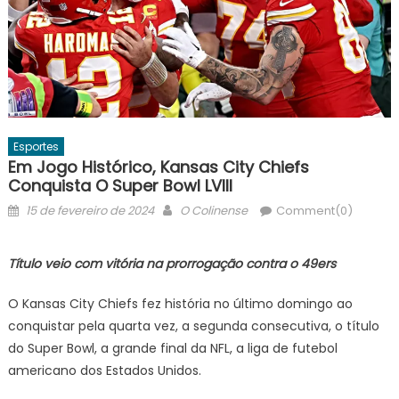
Esportes
Em Jogo Histórico, Kansas City Chiefs
Conquista O Super Bowl LVIII
Posted
Author
15 de fevereiro de 2024
O Colinense
Comment(0)
on
Título veio com vitória na prorrogação contra o 49ers
O Kansas City Chiefs fez história no último domingo ao
conquistar pela quarta vez, a segunda consecutiva, o título
do Super Bowl, a grande final da NFL, a liga de futebol
americano dos Estados Unidos.