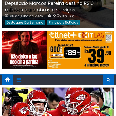
Deputado Marcos Pereira destina R$ 3
milhões para obras e serviços
Author
Posted
O Colinense
30 de julho de 2026
on
Destaques Da Semana
Principais Notícias