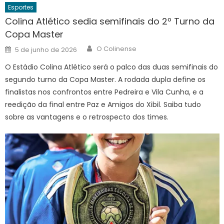
Esportes
Colina Atlético sedia semifinais do 2º Turno da
Copa Master
Author
Posted
O Colinense
5 de junho de 2026
on
O Estádio Colina Atlético será o palco das duas semifinais do
segundo turno da Copa Master. A rodada dupla define os
finalistas nos confrontos entre Pedreira e Vila Cunha, e a
reedição da final entre Paz e Amigos do Xibil. Saiba tudo
sobre as vantagens e o retrospecto dos times.