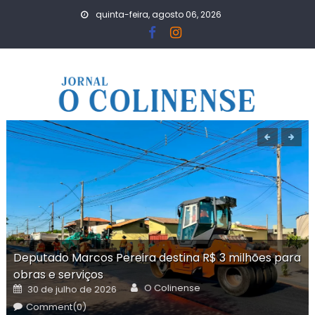
Skip
quinta-feira, agosto 06, 2026
to
content
Deputado Marcos Pereira destina R$ 3 milhões para
obras e serviços
Author
Posted
O Colinense
30 de julho de 2026
on
Comment(0)