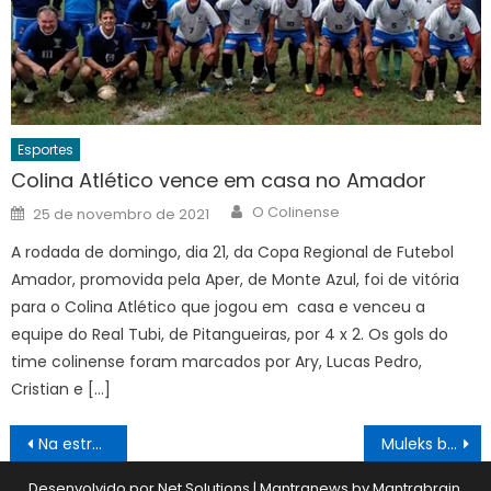
Esportes
Colina Atlético vence em casa no Amador
Author
Posted
O Colinense
25 de novembro de 2021
on
A rodada de domingo, dia 21, da Copa Regional de Futebol
Amador, promovida pela Aper, de Monte Azul, foi de vitória
para o Colina Atlético que jogou em casa e venceu a
equipe do Real Tubi, de Pitangueiras, por 4 x 2. Os gols do
time colinense foram marcados por Ary, Lucas Pedro,
Cristian e […]
Navegação
Na estreia do novo técnico, Corinthians volta a vencer no Paulistão
Muleks busca vitória no Regional
de
Desenvolvido por Net Solutions
|
Mantranews by
Mantrabrain
.