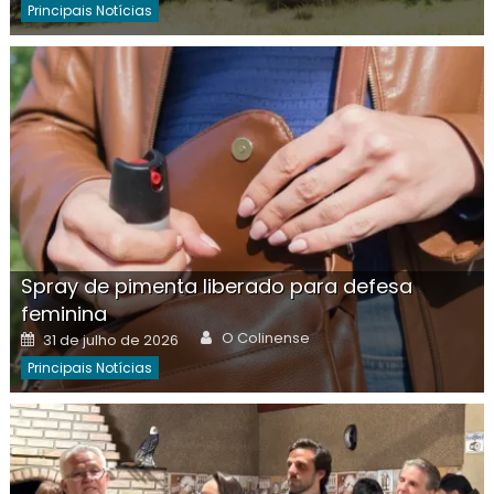
Principais Notícias
Spray de pimenta liberado para defesa
feminina
Author
Posted
O Colinense
31 de julho de 2026
on
Principais Notícias