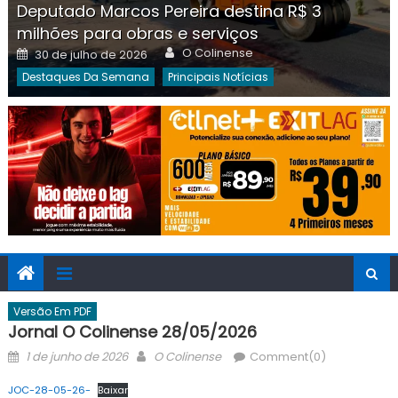
Deputado Marcos Pereira destina R$ 3
milhões para obras e serviços
Author
Posted
O Colinense
30 de julho de 2026
on
Destaques Da Semana
Principais Notícias
Versão Em PDF
Jornal O Colinense 28/05/2026
Posted
Author
1 de junho de 2026
O Colinense
Comment(0)
on
JOC-28-05-26-
Baixar