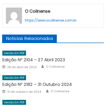
O Colinense
https://www.ocolinense.com.br
Noticias Relacionados
Versão Em PDF
Edição Nº 2104 – 27 Abril 2023
Author
Posted
O Colinense
28 de abril de 2023
on
Versão Em PDF
Edição Nº 2182 – 31 Outubro 2024
Author
Posted
O Colinense
31 de outubro de 2024
on
Versão Em PDF