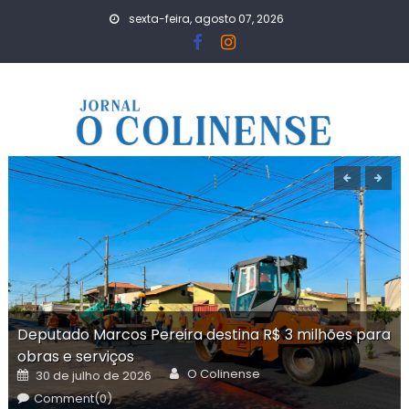
Skip
sexta-feira, agosto 07, 2026
to
content
Deputado Marcos Pereira destina R$ 3 milhões para
obras e serviços
Author
Posted
O Colinense
30 de julho de 2026
on
Comment(0)