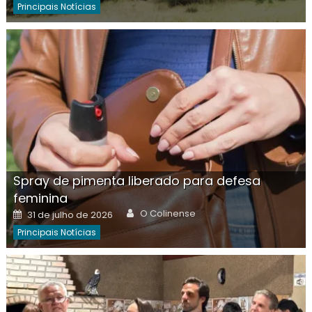
Principais Notícias
Spray de pimenta liberado para defesa
feminina
Author
Posted
O Colinense
31 de julho de 2026
on
Principais Notícias