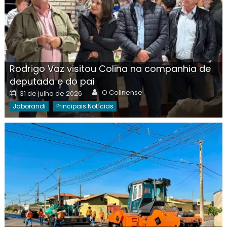
Rodrigo Vaz visitou Colina na companhia de
deputada e do pai
Author
Posted
O Colinense
31 de julho de 2026
on
Jaborandi
Principais Notícias