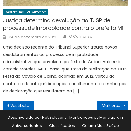
Destaques Da Semana
Justiça determina devolução ao TJSP de
processode improbidade contra o prefeito Mi
Author
Posted
O Colinense
24 de dezembro de 2025
on
Uma decisão recente do Tribunal Superior trouxe novos
desdobramentos ao processo de improbidade
administrativa que envolve o prefeito de Colina, Valdemir
Antonio Morales “Mi”.O caso, que trata da realização da XXXV
Festa do Cavalo de Colina, ocorrida em 2012, voltou ao
centro do debate jurídico após o acolhimento de embargos
de declaração que resultaram na […]
Navegação
Vestibulinho tem 222 inscritos
Mulheres são abandonadas em rodovia por motorista e prefeitura apura os fatos
de
Desenvolvido por Net Solutions
|
Mantranews by
Mantrabrain
.
Post
Aniversariantes
Classificados
Coluna Mais Saúde