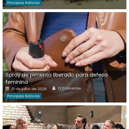
Principais Notícias
Spray de pimenta liberado para defesa
feminina
Author
Posted
O Colinense
31 de julho de 2026
on
Principais Notícias