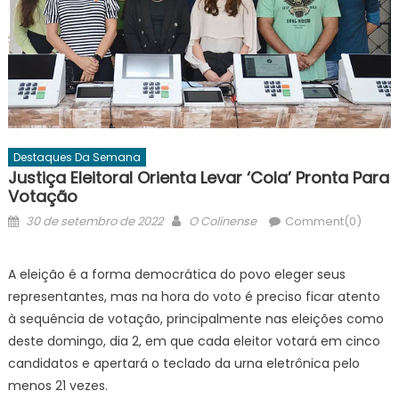
Destaques Da Semana
Justiça Eleitoral Orienta Levar ‘cola’ Pronta Para
Votação
Posted
Author
30 de setembro de 2022
O Colinense
Comment(0)
on
A eleição é a forma democrática do povo eleger seus
representantes, mas na hora do voto é preciso ficar atento
à sequência de votação, principalmente nas eleições como
deste domingo, dia 2, em que cada eleitor votará em cinco
candidatos e apertará o teclado da urna eletrônica pelo
menos 21 vezes.