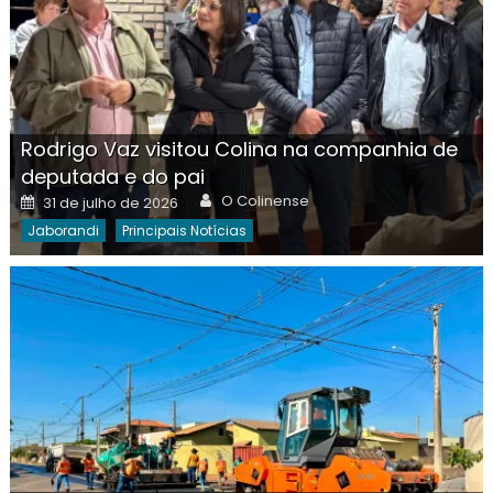
Rodrigo Vaz visitou Colina na companhia de
deputada e do pai
Author
Posted
O Colinense
31 de julho de 2026
on
Jaborandi
Principais Notícias