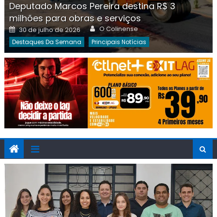
Deputado Marcos Pereira destina R$ 3
milhões para obras e serviços
Author
Posted
O Colinense
30 de julho de 2026
on
Destaques Da Semana
Principais Notícias