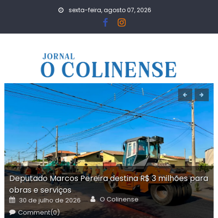
Skip
sexta-feira, agosto 07, 2026
to
content
Deputado Marcos Pereira destina R$ 3 milhões para
obras e serviços
Author
Posted
O Colinense
30 de julho de 2026
on
Comment(0)