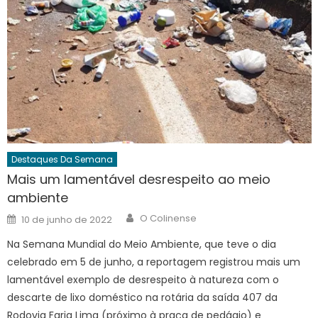
Destaques Da Semana
Mais um lamentável desrespeito ao meio
ambiente
Author
Posted
O Colinense
10 de junho de 2022
on
Na Semana Mundial do Meio Ambiente, que teve o dia
celebrado em 5 de junho, a reportagem registrou mais um
lamentável exemplo de desrespeito à natureza com o
descarte de lixo doméstico na rotária da saída 407 da
Rodovia Faria Lima (próximo à praça de pedágio) e