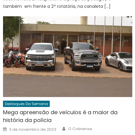
também em frente a 2ª rotatória, na canaleta […]
Destaques Da Semana
Mega apreensão de veículos é a maior da
história da polícia
Author
Posted
O Colinense
3 de novembro de 2023
on