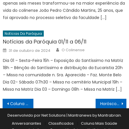
apenas seis meses transformou-se na maior experiência da
vida do colinense João Pedro Cândido Martins, 25 anos, que
foi aprovado no processo seletivo da faculdade […]
Notícias Da Paróquia
Notícias da Paróquia 01/11 a 06/11
Author
Posted
O Colinense
31 de outubro de 2024
on
Dia 01 – Sexta-Feira 15h – Exposição do Santíssimo na Matriz
18h – Bênção do Santíssimo e distribuição da Eucaristia 20h
– Missa na comunidade n. Sra. Aparecida – Faz. Monte Belo
Dia 02– Sábado 07h30 – Missa no cemitério Municipal 19h –
Missa na Matriz Dia 03 – Domingo 08h – Missa na Matriz […]
Navegação
Coluna Mais Saúde 26/01
Horóscopo 26/01 a 01/02
de
Desenvolvido por Net Solutions
|
Mantranews by
Mantrabrain
.
Post
Aniversariantes
Classificados
Coluna Mais Saúde