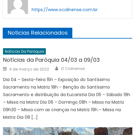
https://www.ocolinense.com.br
Noticias Relacionados
Notícias Da Paróquia
Notícias da Paróquia 04/03 a 09/03
Author
Posted
O Colinense
4 de março de 2022
on
Dia 04 – Sexta-feira 15h – Exposição do Santíssimo
Sacramento na Matriz 18h – Benção do Santíssimo
Sacramento e distribuição da Eucaristia Dia 05 – Sábado 19h
– Missa na Matriz Dia 06 – Domingo 08h – Missa na Matriz
09h30 – Missa com as crianças na Matriz 19h – Missa na
Matriz Dia 08 […]