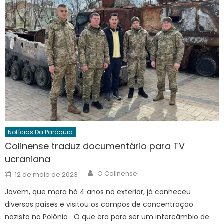
Notícias Da Paróquia
Colinense traduz documentário para TV
ucraniana
Author
Posted
O Colinense
12 de maio de 2023
on
Jovem, que mora há 4 anos no exterior, já conheceu
diversos países e visitou os campos de concentração
nazista na Polônia O que era para ser um intercâmbio de