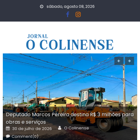
Skip
sábado, agosto 08, 2026
to
content
Deputado Marcos Pereira destina R$ 3 milhões para
obras e serviços
Author
Posted
O Colinense
30 de julho de 2026
on
Comment(0)