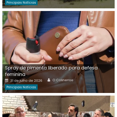
Principais Notícias
Spray de pimenta liberado para defesa
feminina
Author
Posted
O Colinense
31 de julho de 2026
on
Principais Notícias