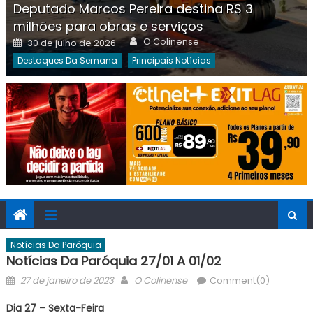
Deputado Marcos Pereira destina R$ 3
milhões para obras e serviços
Author
Posted
O Colinense
30 de julho de 2026
on
Destaques Da Semana
Principais Notícias
Notícias Da Paróquia
Notícias Da Paróquia 27/01 A 01/02
Posted
Author
27 de janeiro de 2023
O Colinense
Comment(0)
on
Dia 27 – Sexta-Feira