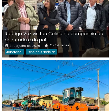
Rodrigo Vaz visitou Colina na companhia de
deputada e do pai
Author
Posted
O Colinense
31 de julho de 2026
on
Jaborandi
Principais Notícias